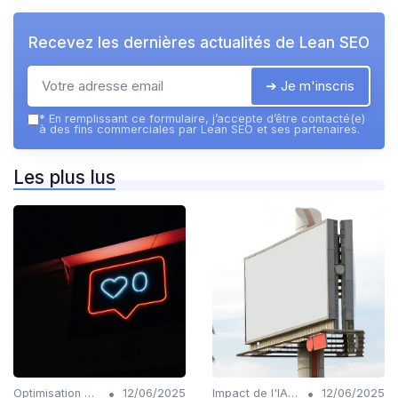
Recevez les dernières actualités de
Lean SEO
➔ Je m'inscris
*
En remplissant ce formulaire, j’accepte d’être contacté(e)
à des fins commerciales par Lean SEO et ses partenaires.
Les plus lus
•
•
Optimisation de l'expérience utilisateur avec IA
12/06/2025
Impact de l'IA sur les rôles SEO
12/06/2025