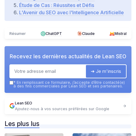
Étude de Cas : Réussites et Défis
L'Avenir du SEO avec l'Intelligence Artificielle
Résumer
ChatGPT
Claude
Mistral
Recevez les dernières actualités de
Lean SEO
➔ Je m'inscris
*
En remplissant ce formulaire, j’accepte d’être contacté(e)
à des fins commerciales par Lean SEO et ses partenaires.
Lean SEO
Ajoutez-nous à vos sources préférées sur Google
Les plus lus