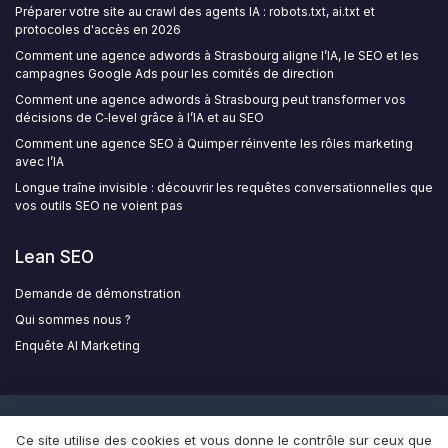
Préparer votre site au crawl des agents IA : robots.txt, ai.txt et
protocoles d'accès en 2026
Comment une agence adwords à Strasbourg aligne l’IA, le SEO et les
campagnes Google Ads pour les comités de direction
Comment une agence adwords à Strasbourg peut transformer vos
décisions de C‑level grâce à l’IA et au SEO
Comment une agence SEO à Quimper réinvente les rôles marketing
avec l’IA
Longue traîne invisible : découvrir les requêtes conversationnelles que
vos outils SEO ne voient pas
Lean SEO
Demande de démonstration
Qui sommes nous ?
Enquête AI Marketing
Mentions légales
Politique de confidentialité
Qui
Ce site utilise des cookies et vous donne le contrôle sur ceux que
sommes nous ?
Grande enquête sur l'utilisation de l'AI dans le