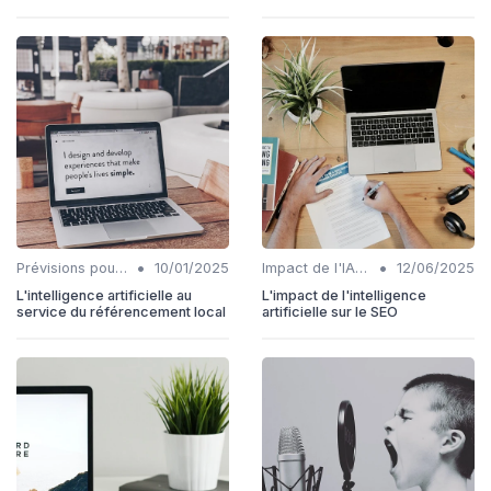
•
•
Prévisions pour l'intégration IA et SEO
10/01/2025
Impact de l'IA sur les rôles SEO
12/06/2025
L'intelligence artificielle au
L'impact de l'intelligence
service du référencement local
artificielle sur le SEO