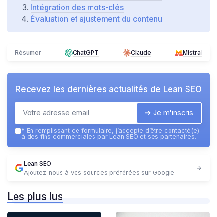
Intégration des mots-clés
Évaluation et ajustement du contenu
Résumer
ChatGPT
Claude
Mistral
Recevez les dernières actualités de
Lean SEO
➔ Je m'inscris
*
En remplissant ce formulaire, j’accepte d’être contacté(e)
à des fins commerciales par Lean SEO et ses partenaires.
Lean SEO
Ajoutez-nous à vos sources préférées sur Google
Les plus lus