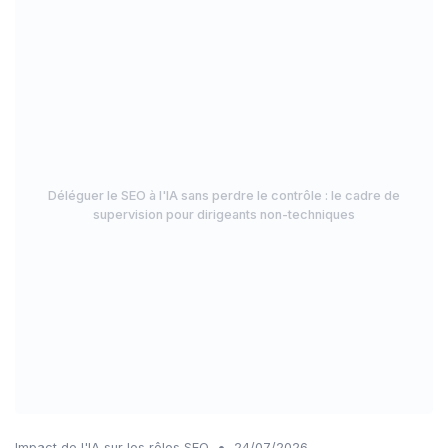
Déléguer le SEO à l'IA sans perdre le contrôle : le cadre de
supervision pour dirigeants non-techniques
•
Impact de l'IA sur les rôles SEO
24/07/2026