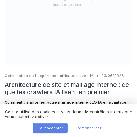
lisent en premier
•
Optimisation de l'expérience utilisateur avec IA
23/06/2026
Architecture de site et maillage interne : ce
que les crawlers IA lisent en premier
Comment transformer votre maillage interne SEO IA en avantage
stratégique pour le comité de direction : architecture en hubs et
Ce site utilise des cookies et vous donne le contrôle sur ceux que
silos, audit Screaming Frog, règles d’or UX et indicateurs à suivre.
vous souhaitez activer
Tout accepter
Personnaliser