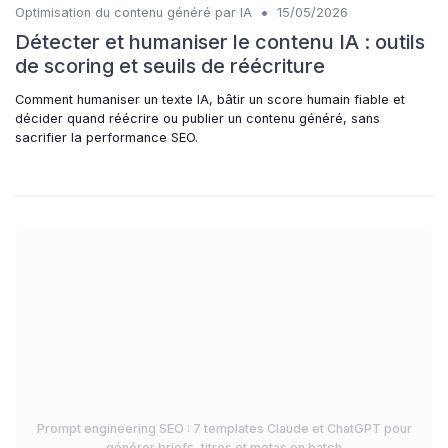
•
Optimisation du contenu généré par IA
15/05/2026
Détecter et humaniser le contenu IA : outils
de scoring et seuils de réécriture
Comment humaniser un texte IA, bâtir un score humain fiable et
décider quand réécrire ou publier un contenu généré, sans
sacrifier la performance SEO.
Prompt engineering SEO : 7 templates Claude et ChatGPT pour
générer briefs, titres et metas en batch