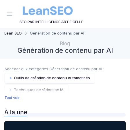
Panneau de gestion des cookies
SEO PAR INTELLIGENCE ARTIFICELLE
Lean SEO
Génération de contenu par AI
Blog
Génération de contenu par AI
Accéder aux catégories Génération de contenu par AI :
»
Outils de création de contenu automatisés
»
Techniques de rédaction IA
Tout voir
»
Optimisation du contenu généré par IA
À la une
»
Stratégies de contenu basées sur l'IA
»
Exemple de prompt pour contenu SEO