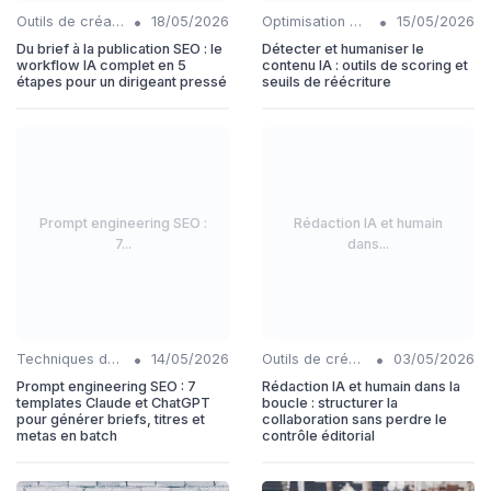
•
•
Outils de création de contenu automatisés
18/05/2026
Optimisation du contenu généré par IA
15/05/2026
Du brief à la publication SEO : le
Détecter et humaniser le
workflow IA complet en 5
contenu IA : outils de scoring et
étapes pour un dirigeant pressé
seuils de réécriture
Prompt engineering SEO :
Rédaction IA et humain
7...
dans...
•
•
Techniques de rédaction IA
14/05/2026
Outils de création de contenu automatisés
03/05/2026
Prompt engineering SEO : 7
Rédaction IA et humain dans la
templates Claude et ChatGPT
boucle : structurer la
pour générer briefs, titres et
collaboration sans perdre le
metas en batch
contrôle éditorial