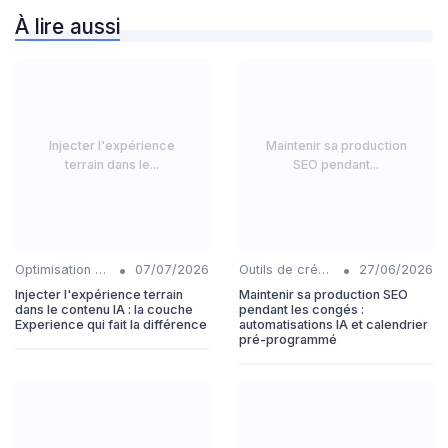
À lire aussi
Injecter l'expérience
Maintenir sa production
terrain dans le...
SEO pendant...
•
•
Optimisation du contenu généré par IA
07/07/2026
Outils de création de contenu automatisés
27/06/2026
Injecter l'expérience terrain
Maintenir sa production SEO
dans le contenu IA : la couche
pendant les congés :
Experience qui fait la différence
automatisations IA et calendrier
pré-programmé