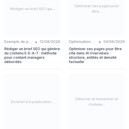
Optimiser ses pages pour
Rédiger un brief SEO qui...
être...
•
•
Exemple de prompt pour contenu SEO
12/06/2026
Optimisation du contenu généré par IA
04/06/2026
Rédiger un brief SEO qui génère
Optimiser ses pages pour être
du contenu E-E-A-T : méthode
cité dans AI Overviews :
pour content managers
structure, entités et densité
débordés
factuelle
Détecter et humaniser le
Du brief à la publication...
contenu...