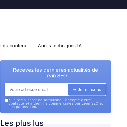
on du contenu
Audits techniques IA
Recevez les dernières actualités de
Lean SEO
➔ Je m'inscris
*
En remplissant ce formulaire, j’accepte d’être
contacté(e) à des fins commerciales par Lean SEO et
ses partenaires.
Les plus lus