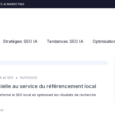
E AI MARKETING
Stratégies SEO IA
Tendances SEO IA
Optimisati
•
IA et SEO
10/01/2025
ficielle au service du référencement local
forme le SEO local en optimisant les résultats de recherche
eul