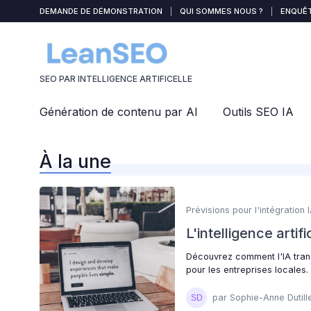
Panneau de gestion des cookies
DEMANDE DE DÉMONSTRATION
|
QUI SOMMES NOUS ?
|
ENQUÊT
SEO PAR INTELLIGENCE ARTIFICELLE
Génération de contenu par AI
Outils SEO IA
À la une
Prévisions pour l'intégration 
L'intelligence arti
Découvrez comment l'IA trans
pour les entreprises locales.
par Sophie-Anne Dutill