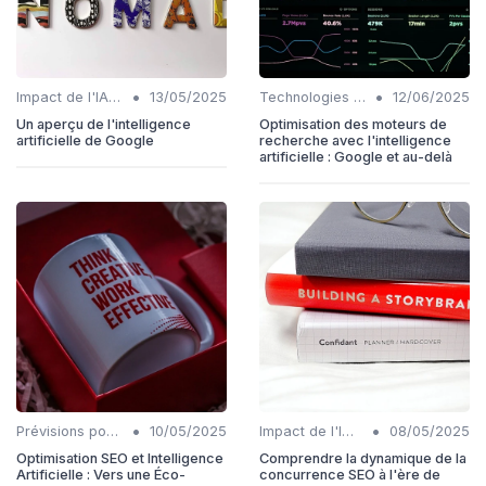
•
•
Impact de l'IA sur les rôles SEO
13/05/2025
Technologies émergentes en SEO IA
12/06/2025
Un aperçu de l'intelligence
Optimisation des moteurs de
artificielle de Google
recherche avec l'intelligence
artificielle : Google et au-delà
•
•
Prévisions pour l'intégration IA et SEO
10/05/2025
Impact de l'IA sur les rôles SEO
08/05/2025
Optimisation SEO et Intelligence
Comprendre la dynamique de la
Artificielle : Vers une Éco-
concurrence SEO à l'ère de