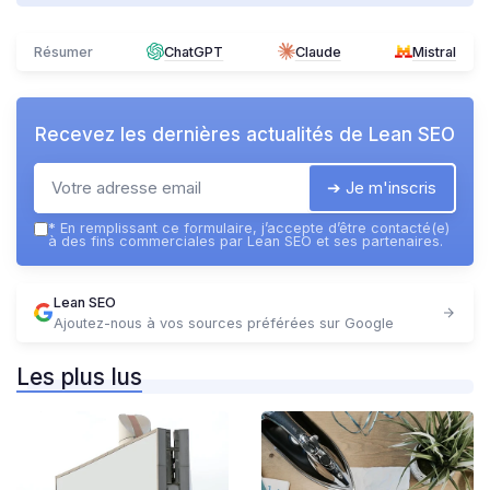
Résumer
ChatGPT
Claude
Mistral
Recevez les dernières actualités de
Lean SEO
➔ Je m'inscris
*
En remplissant ce formulaire, j’accepte d’être contacté(e)
à des fins commerciales par Lean SEO et ses partenaires.
Lean SEO
Ajoutez-nous à vos sources préférées sur Google
Les plus lus