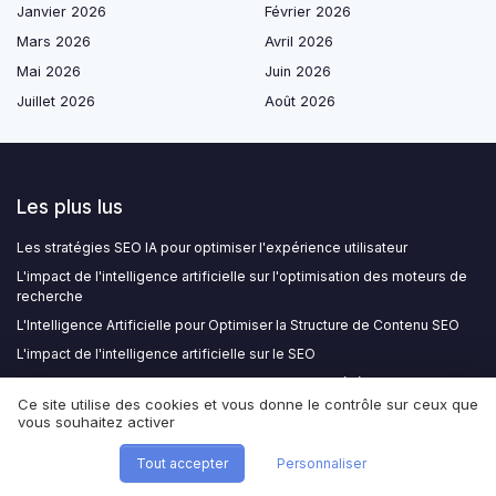
Janvier 2026
Février 2026
Mars 2026
Avril 2026
Mai 2026
Juin 2026
Juillet 2026
Août 2026
Les plus lus
Les stratégies SEO IA pour optimiser l'expérience utilisateur
L'impact de l'intelligence artificielle sur l'optimisation des moteurs de
recherche
L'Intelligence Artificielle pour Optimiser la Structure de Contenu SEO
L'impact de l'intelligence artificielle sur le SEO
Comment l'IA transforme le SEO pour un meilleur référencement
Ce site utilise des cookies et vous donne le contrôle sur ceux que
vous souhaitez activer
Les derniers articles
Tout accepter
Personnaliser
Comment une agence SEO à Quimper réinvente les rôles marketing