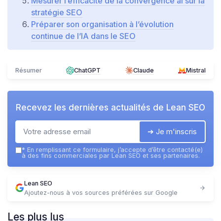
Mesurer l’efficacité de la convergence ai sur la
stratégie SEO
Préparer son organisation à l’évolution
continue de l’IA dans le SEO
Résumer
ChatGPT
Claude
Mistral
Recevez les dernières actualités de
Lean SEO
➔ Je m'inscris
*
En remplissant ce formulaire, j’accepte d’être contacté(e)
à des fins commerciales par Lean SEO et ses partenaires.
Lean SEO
Ajoutez-nous à vos sources préférées sur Google
Les plus lus