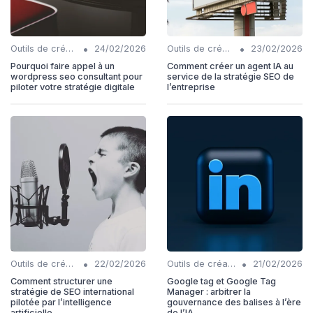
•
•
Outils de création de contenu automatisés
24/02/2026
Outils de création de contenu automatisés
23/02/2026
Pourquoi faire appel à un
Comment créer un agent IA au
wordpress seo consultant pour
service de la stratégie SEO de
piloter votre stratégie digitale
l’entreprise
•
•
Outils de création de contenu automatisés
22/02/2026
Outils de création de contenu automatisés
21/02/2026
Comment structurer une
Google tag et Google Tag
stratégie de SEO international
Manager : arbitrer la
pilotée par l’intelligence
gouvernance des balises à l’ère
artificielle
de l’IA