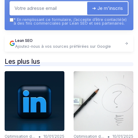
➔ Je m'inscris
*
En remplissant ce formulaire, j’accepte d’être contacté(e)
à des fins commerciales par Lean SEO et ses partenaires.
Lean SEO
Ajoutez-nous à vos sources préférées sur Google
Les plus lus
•
•
Optimisation du contenu généré par IA
10/01/2025
Optimisation du contenu généré par IA
10/01/2025