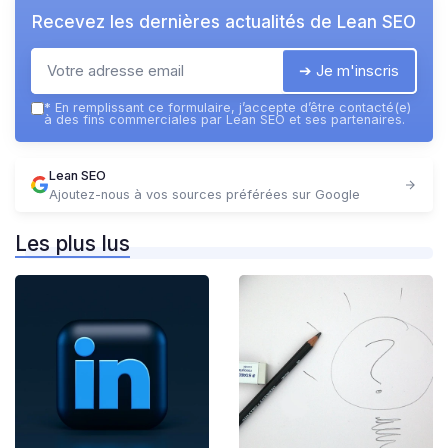
Recevez les dernières actualités de
Lean SEO
➔ Je m'inscris
*
En remplissant ce formulaire, j’accepte d’être contacté(e)
à des fins commerciales par Lean SEO et ses partenaires.
Lean SEO
Ajoutez-nous à vos sources préférées sur Google
Les plus lus