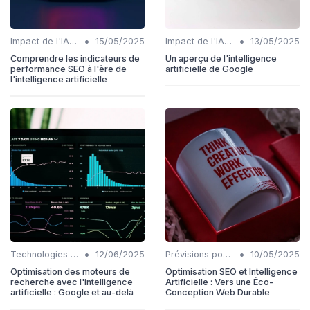
•
•
Impact de l'IA sur les rôles SEO
15/05/2025
Impact de l'IA sur les rôles SEO
13/05/2025
Comprendre les indicateurs de
Un aperçu de l'intelligence
performance SEO à l'ère de
artificielle de Google
l'intelligence artificielle
•
•
Technologies émergentes en SEO IA
12/06/2025
Prévisions pour l'intégration IA et SEO
10/05/2025
Optimisation des moteurs de
Optimisation SEO et Intelligence
recherche avec l'intelligence
Artificielle : Vers une Éco-
artificielle : Google et au-delà
Conception Web Durable