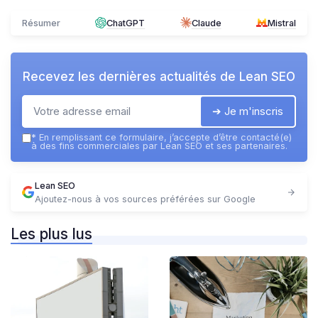
Résumer
ChatGPT
Claude
Mistral
Recevez les dernières actualités de
Lean SEO
➔ Je m'inscris
*
En remplissant ce formulaire, j’accepte d’être contacté(e)
à des fins commerciales par Lean SEO et ses partenaires.
Lean SEO
Ajoutez-nous à vos sources préférées sur Google
Les plus lus