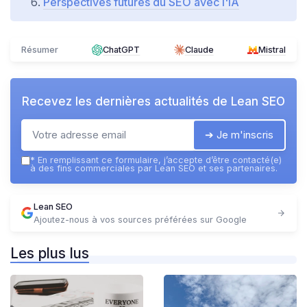
Perspectives futures du SEO avec l'IA
Résumer
ChatGPT
Claude
Mistral
Recevez les dernières actualités de
Lean SEO
➔ Je m'inscris
*
En remplissant ce formulaire, j’accepte d’être contacté(e)
à des fins commerciales par Lean SEO et ses partenaires.
Lean SEO
Ajoutez-nous à vos sources préférées sur Google
Les plus lus