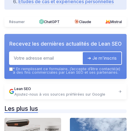
Études de cas et expériences personnelles
Résumer
ChatGPT
Claude
Mistral
Recevez les dernières actualités de
Lean SEO
➔ Je m'inscris
*
En remplissant ce formulaire, j’accepte d’être contacté(e)
à des fins commerciales par Lean SEO et ses partenaires.
Lean SEO
Ajoutez-nous à vos sources préférées sur Google
Les plus lus