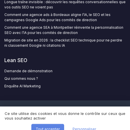
Longue traîne invisible : découvrir les requêtes conversationnelles que
vos outils SEO ne voient pas
Comment une agence ads à Bordeaux aligne l’IA, le SEO et les
campagnes Google Ads pour les comités de direction
Comment une agence SEA à Montpellier réinvente la personnalisation
SEO avec l’IA pour les comités de direction
Migration de site en 2026 : la checklist SEO technique pour ne perdre
ni classement Google ni citations IA
Lean SEO
Demande de démonstration
Qui sommes nous ?
Enquête AI Marketing
Mentions légales
Politique de confidentialité
Qui
Ce site utilise des cookies et vous donne le contrôle sur ceux que
sommes nous ?
Grande enquête sur l'utilisation de l'AI dans le
vous souhaitez activer
marketing
© Lean SEO 2026
Tout accepter
Personnaliser