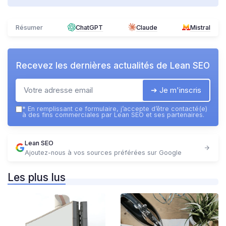
Résumer
ChatGPT
Claude
Mistral
Recevez les dernières actualités de
Lean SEO
➔ Je m'inscris
*
En remplissant ce formulaire, j’accepte d’être contacté(e)
à des fins commerciales par Lean SEO et ses partenaires.
Lean SEO
Ajoutez-nous à vos sources préférées sur Google
Les plus lus