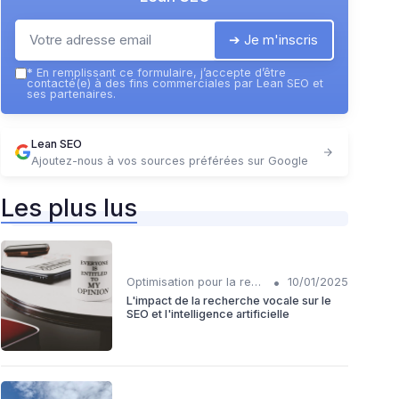
➔ Je m'inscris
*
En remplissant ce formulaire, j’accepte d’être
contacté(e) à des fins commerciales par Lean SEO et
ses partenaires.
Lean SEO
Ajoutez-nous à vos sources préférées sur Google
Les plus lus
•
Optimisation pour la recherche vocale
10/01/2025
L'impact de la recherche vocale sur le
SEO et l'intelligence artificielle